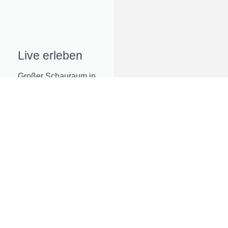
Live erleben
Großer Schauraum in
St. Barbara im
Mürztal mit mehr als
1.000 m²
Kontakt/Anfahrt