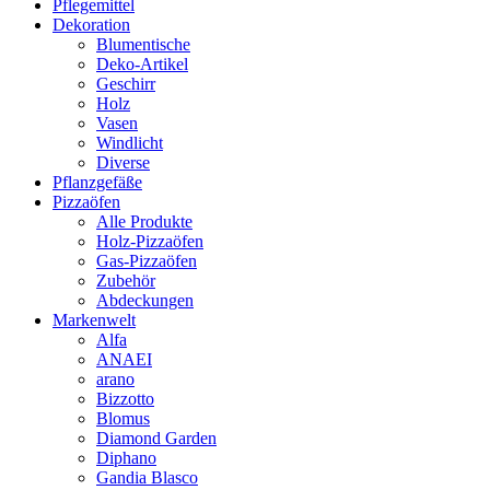
Pflegemittel
Dekoration
Blumentische
Deko-Artikel
Geschirr
Holz
Vasen
Windlicht
Diverse
Pflanzgefäße
Pizzaöfen
Alle Produkte
Holz-Pizzaöfen
Gas-Pizzaöfen
Zubehör
Abdeckungen
Markenwelt
Alfa
ANAEI
arano
Bizzotto
Blomus
Diamond Garden
Diphano
Gandia Blasco