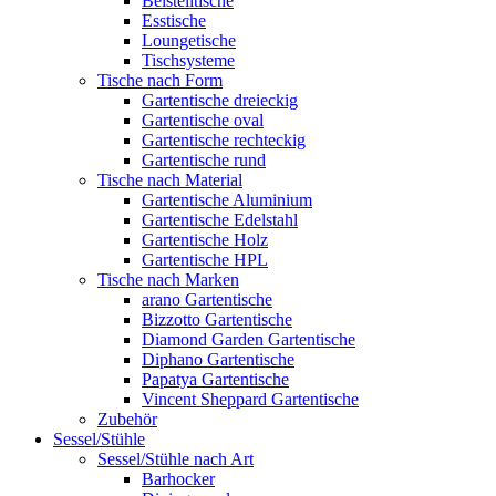
Beistelltische
Esstische
Loungetische
Tischsysteme
Tische nach Form
Gartentische dreieckig
Gartentische oval
Gartentische rechteckig
Gartentische rund
Tische nach Material
Gartentische Aluminium
Gartentische Edelstahl
Gartentische Holz
Gartentische HPL
Tische nach Marken
arano Gartentische
Bizzotto Gartentische
Diamond Garden Gartentische
Diphano Gartentische
Papatya Gartentische
Vincent Sheppard Gartentische
Zubehör
Sessel/Stühle
Sessel/Stühle nach Art
Barhocker