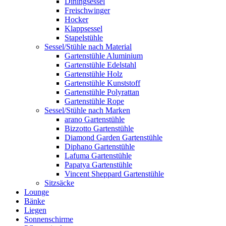
Diningsessel
Freischwinger
Hocker
Klappsessel
Stapelstühle
Sessel/Stühle nach Material
Gartenstühle Aluminium
Gartenstühle Edelstahl
Gartenstühle Holz
Gartenstühle Kunststoff
Gartenstühle Polyrattan
Gartenstühle Rope
Sessel/Stühle nach Marken
arano Gartenstühle
Bizzotto Gartenstühle
Diamond Garden Gartenstühle
Diphano Gartenstühle
Lafuma Gartenstühle
Papatya Gartenstühle
Vincent Sheppard Gartenstühle
Sitzsäcke
Lounge
Bänke
Liegen
Sonnenschirme