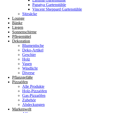
Lafuma Gartenstühle
Papatya Gartenstühle
Vincent Sheppard Gartenstühle
Sitzsäcke
Lounge
Bänke
Liegen
Sonnenschirme
Pflegemittel
Dekoration
Blumentische
Deko-Artikel
Geschirr
Holz
Vasen
Windlicht
Diverse
Pflanzgefäße
Pizzaöfen
Alle Produkte
Holz-Pizzaöfen
Gas-Pizzaöfen
Zubehör
Abdeckungen
Markenwelt