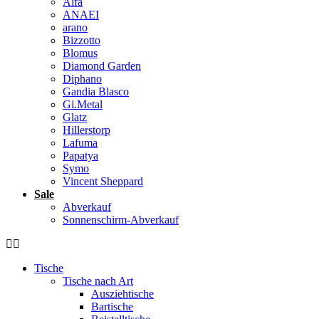
Alfa
ANAEI
arano
Bizzotto
Blomus
Diamond Garden
Diphano
Gandia Blasco
Gi.Metal
Glatz
Hillerstorp
Lafuma
Papatya
Symo
Vincent Sheppard
Sale
Abverkauf
Sonnenschirm-Abverkauf
Tische
Tische nach Art
Ausziehtische
Bartische