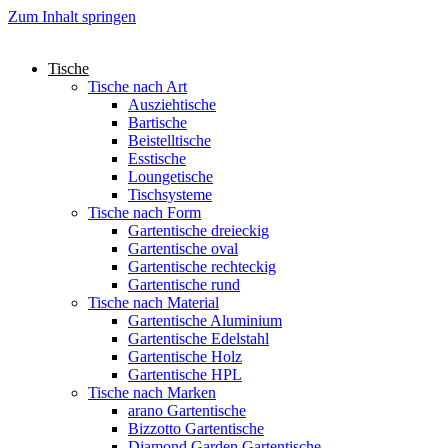
Zum Inhalt springen
Tische
Tische nach Art
Ausziehtische
Bartische
Beistelltische
Esstische
Loungetische
Tischsysteme
Tische nach Form
Gartentische dreieckig
Gartentische oval
Gartentische rechteckig
Gartentische rund
Tische nach Material
Gartentische Aluminium
Gartentische Edelstahl
Gartentische Holz
Gartentische HPL
Tische nach Marken
arano Gartentische
Bizzotto Gartentische
Diamond Garden Gartentische