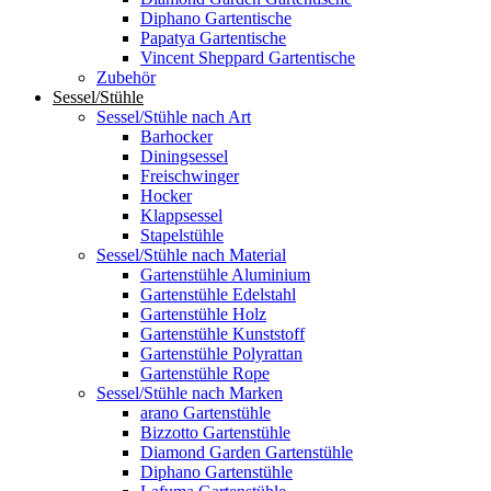
Diphano Gartentische
Papatya Gartentische
Vincent Sheppard Gartentische
Zubehör
Sessel/Stühle
Sessel/Stühle nach Art
Barhocker
Diningsessel
Freischwinger
Hocker
Klappsessel
Stapelstühle
Sessel/Stühle nach Material
Gartenstühle Aluminium
Gartenstühle Edelstahl
Gartenstühle Holz
Gartenstühle Kunststoff
Gartenstühle Polyrattan
Gartenstühle Rope
Sessel/Stühle nach Marken
arano Gartenstühle
Bizzotto Gartenstühle
Diamond Garden Gartenstühle
Diphano Gartenstühle