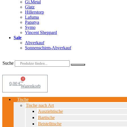
Gi.Metal
Glatz
Hillerstorp
Lafuma
Papatya
Symo
Vincent Sheppard
Sale
Abverkauf
Sonnenschirm-Abverkauf
Suche
0
0,00
€
Warenkorb
Tische
Tische nach Art
Ausziehtische
Bartische
Beistelltische