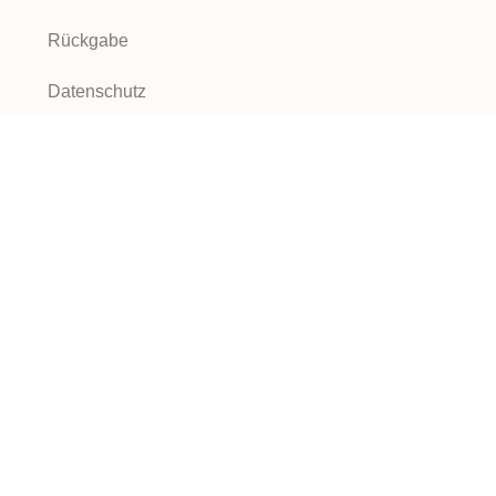
Rückgabe
Datenschutz
Schlichtungsstelle
Impressum
Online-Shop
Sale
Aktionen, Angebote