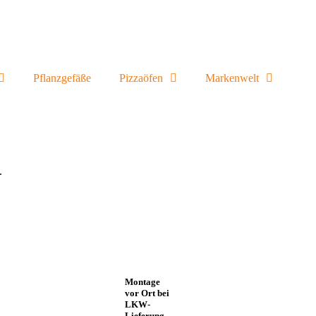
Pflanzgefäße
Pizzaöfen
Markenwelt
n.
Montage
vor Ort bei
LKW-
Lieferung