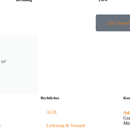
Zur Anme
0 m²
Rechtliches
Kon
AGB
Adr
Gra
Mür
e
Lieferung & Versand