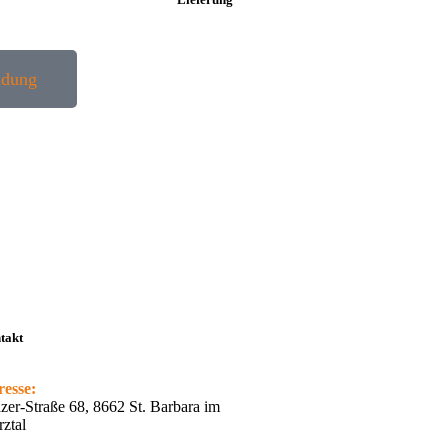
ldung
takt
esse:
zer-Straße 68, 8662 St. Barbara im
ztal