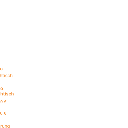
to
htisch
00
€
00
€
hrung