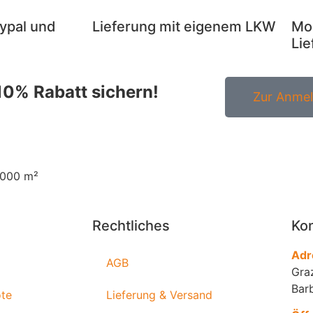
ypal und
Lieferung mit eigenem LKW
Mon
Lie
10% Rabatt sichern!
Zur Anme
.000 m²
Rechtliches
Kon
Adr
AGB
Gra
Bar
ote
Lieferung & Versand