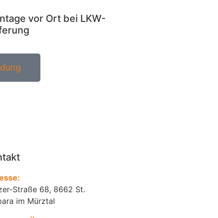
tage vor Ort bei LKW-
ferung
ldung
takt
esse:
zer-Straße 68, 8662 St.
bara im Mürztal