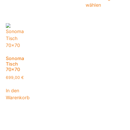
wählen
Sonoma
Tisch
70×70
699,00
€
In den
Warenkorb