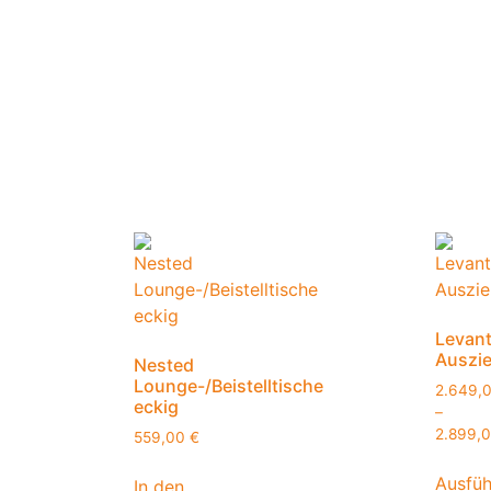
Levan
Auszie
Nested
Lounge-/Beistelltische
2.649,
eckig
–
2.899,
559,00
€
Ausfü
In den