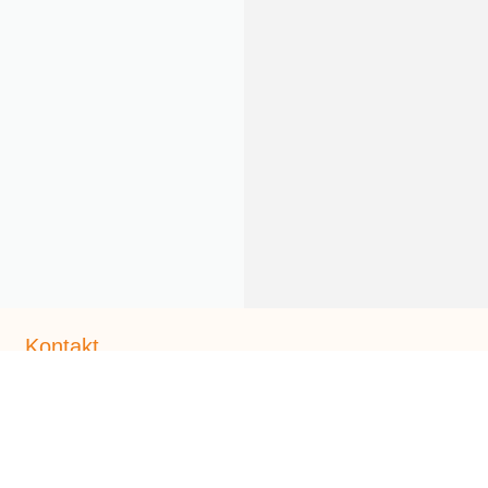
Kontakt
Adresse:
Grazer-Straße 68, 8662 St. Barbara im Mürztal
Öffnungszeiten:
Mo. – Fr. 9 bis 12 & 15 bis 18 Uhr